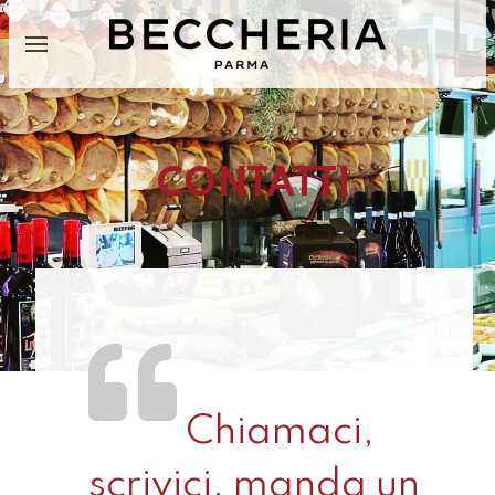
CONTATTI
Chiamaci,
scrivici, manda un